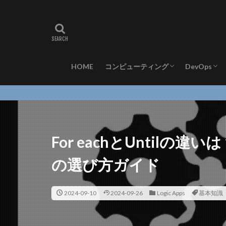
HOME
コンピューティング
DevOps
Azure Functions
App Service
Azure Moni
For eachとUntilの違
の選び方ガイド
2024-09-10
2024-09-26
Logic Apps
基本知識