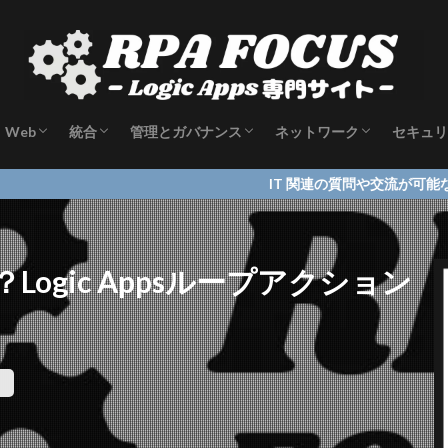
Web
統合
管理とガバナンス
ネットワーク
セキュリ
tor
App Service
Logic Apps
Azure Functions
Azure Monitor
Automation
Azure Resource Manager
Azure で使う CLI
Microsoft Azure portal
Azure Virtual Network
IT 関連の質問や交流が可能な Discor
いは？Logic Appsループアクション