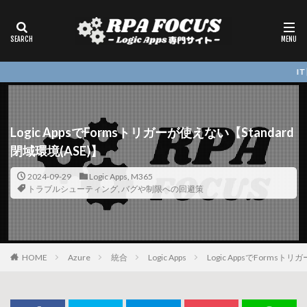
IT 関連の質
Logic AppsでFormsトリガーが使えない【Standard
閉域環境(ASE)】
2024-09-29
Logic Apps
,
M365
トラブルシューティング
,
バグや制限への回避策
HOME
Azure
統合
Logic Apps
Logic AppsでFormsト